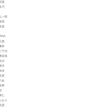
部遥
佳乃
弘一郎
海里
里菜
ANA
元貴
瀬奈
三千代
勝栄道
有沙
雅夫
由佳
克実
のあ
亜希
顕
厚仁
かおり
克彦