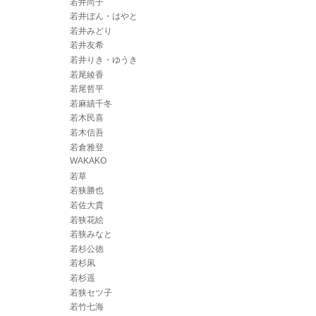
若井尚子
若井ぼん・はやと
若井みどり
若井友希
若井りき・ゆうき
若尾綾香
若尾哲平
若麻績千冬
若木民喜
若木信吾
若倉雅登
WAKAKO
若草
若狭勝也
若佐大貴
若狭花絵
若狭みなと
若杉公徳
若杉凩
若杉遥
若狭セツ子
若竹七海