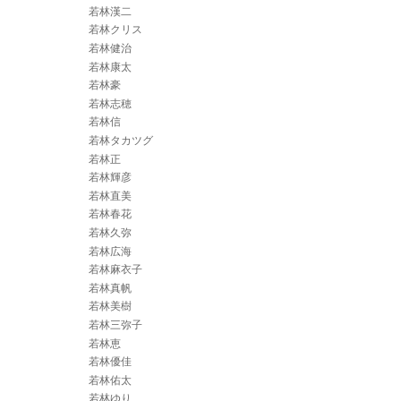
若林漢二
若林クリス
若林健治
若林康太
若林豪
若林志穂
若林信
若林タカツグ
若林正
若林輝彦
若林直美
若林春花
若林久弥
若林広海
若林麻衣子
若林真帆
若林美樹
若林三弥子
若林恵
若林優佳
若林佑太
若林ゆり