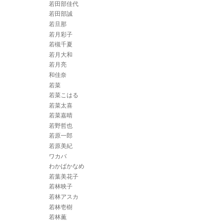
若田部佳代
若田部誠
若旦那
若月彩子
若槻千夏
若月大和
若月亮
和佳奈
若菜
若菜こはる
若菜太喜
若菜嘉晴
若野哲也
若原一郎
若原美紀
ワカバ
わかばかなめ
若葉美花子
若林映子
若林アスカ
若林壱樹
若林薫