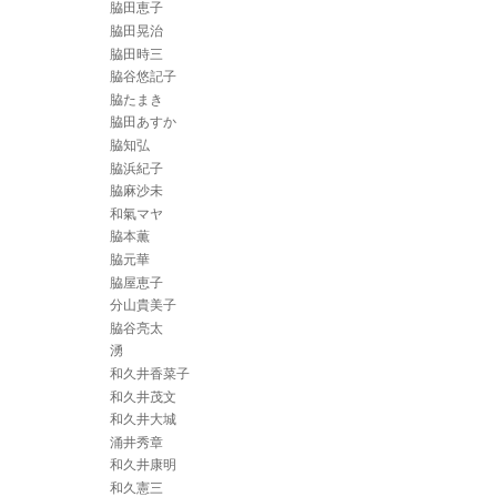
脇田恵子
脇田晃治
脇田時三
脇谷悠記子
脇たまき
脇田あすか
脇知弘
脇浜紀子
脇麻沙未
和氣マヤ
脇本薫
脇元華
脇屋恵子
分山貴美子
脇谷亮太
湧
和久井香菜子
和久井茂文
和久井大城
涌井秀章
和久井康明
和久憲三