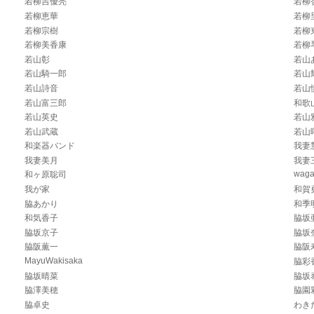
若柳吉優亮
若柳
若柳恵華
若柳
若柳宗樹
若柳
若柳美香康
若柳
若山彰
若山
若山騎一郎
若山
若山詩音
若山
若山富三郎
和歌
若山英史
若山
若山武蔵
若山
和楽器バンド
我妻
我妻美月
我妻
wag
和ヶ原聡司
我が家
和賀
脇あかり
和季
和気香子
脇坂
脇坂京子
脇坂
脇阪薫一
脇阪
MayuWakisaka
脇彩
脇坂晴菜
脇坂
脇澤美穂
脇園
脇卓史
わき