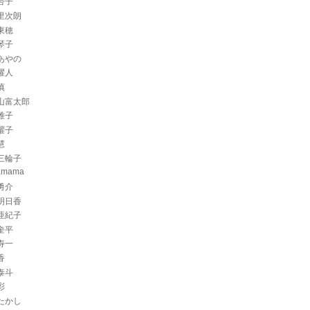
杏子
里次朗
東穂
琴子
あやの
耀人
慎
山富太郎
雅子
曜子
慧
三輪子
amama
勇介
明日香
亜紀子
奎平
寿一
香
泰斗
彩
たかし