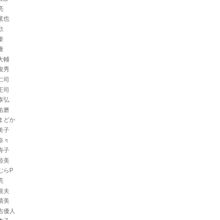
亮
竜也
歓
豪
隆
大輔
俊秀
仁司
正司
泰弘
佑磨
まどか
美子
奈々
寿子
睦美
むらP
亮
規夫
清美
吉優人