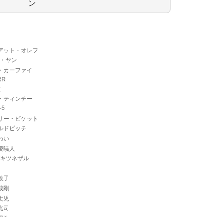
ン
アット・オレフ
E・ヤン
・カーファイ
RR
E
・ティンチー
-5
リー・ピケット
ルドピッチ
わい
慶暁人
Wキツネザル
敦子
成剛
丈児
光司