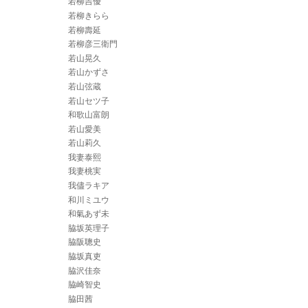
若柳吉優
若柳きらら
若柳壽延
若柳彦三衛門
若山晃久
若山かずさ
若山弦蔵
若山セツ子
和歌山富朗
若山愛美
若山莉久
我妻泰熙
我妻桃実
我儘ラキア
和川ミユウ
和氣あず未
脇坂英理子
脇阪聰史
脇坂真吏
脇沢佳奈
脇崎智史
脇田茜