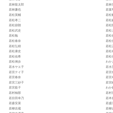
若林龍太郎
若林
若林廉也
若葉
若松英輔
若松
若松孝二
若松
若松節朗
若松
若松武史
若松
若松勉
若松
若松春奈
若松
若松弘樹
若松
若松康史
若松
若松佑希
若松
若松俐歩
わか
若水ヤエ子
若水
若宮テイ子
若宮
若宮春奈
若宮
若宮三紗子
若宮
若宮藍子
わか
若村柚那
若村
若目田幸乃
若本
若森安菜
若盛
若柳吉蔵
若柳