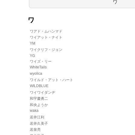
ワ
ワ
ワアド・ムハンマド
ワイアット・ナイト
YM
ワイクリフ・ジョン
YG
ワイズ・リー
WhiteTails
wyolica
ワイルド・アット・ハート
WILDBLUE
ワイワイダンヂ
和宇慶勇二
和央ようか
waka
若井江利
若井久美子
若泉亮