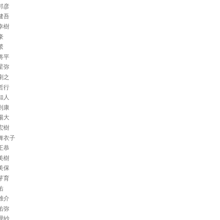
邦彦
健吾
幸樹
豪
繁
将平
星弥
剛之
哲行
知人
則康
陽大
宏樹
舞衣子
正恭
美樹
美保
芽育
佑
雄介
佑弥
理紗