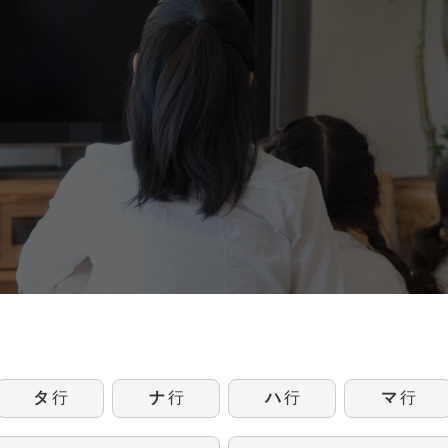
タ
行
ナ
行
ハ
行
マ
行