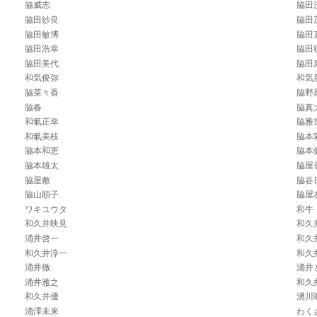
脇威志
脇田
脇田紗良
脇田
脇田敏博
脇田
脇田浩幸
脇田
脇田美代
脇田
和気俊弥
和気
脇菜々香
脇野
脇春
脇真
和氣正幸
脇雅
和氣美枝
脇本
脇本和恵
脇本
脇本雄太
脇屋
脇屋敷
脇谷
脇山順子
脇屋
ワキユウタ
和牛
和久井映見
和久
涌井啓一
和久
和久井淳一
和久
涌井徹
涌井
涌井雅之
和久
和久井優
湧川
涌澤未来
わく