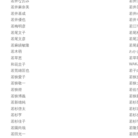
若井なおみ
若井
若井麻奈美
若井
若井基成
若井
若井優也
若井
若梅明彦
若江
若尾文子
若尾
若尾文彦
若尾
若麻績敏隆
若尾
若木萌
わか
若草恵
若草
WAK
和花圭子
若荒雄匡也
若子
若狭愛子
若狭
若狭敬一
若狭
若狭燈
若佐
若狭博義
若狭
若新雄純
若杉
若杉啓太
若杉
若杉亨
若杉
若杉佳子
若杉
若園尚哉
若隆
若田光一
若田