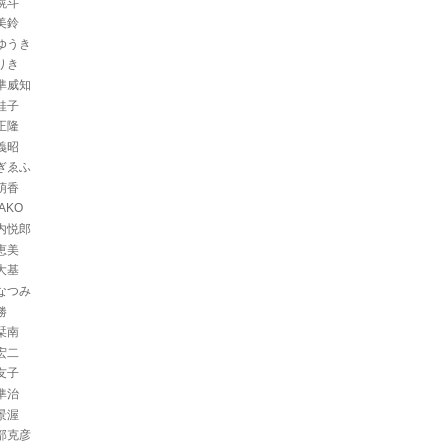
滉斗
美鈴
ゆうき
りき
準威知
桂子
正隆
義昭
ぎゑふ
萌香
AKO
内悦郎
恵美
大基
なつみ
勝
栞南
宏二
友子
準治
景渥
部克彦