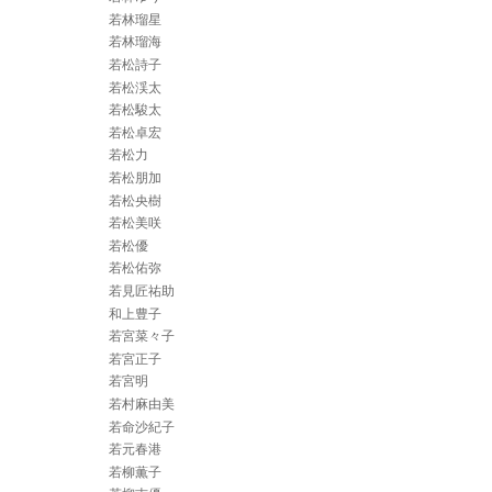
若林瑠星
若林瑠海
若松詩子
若松渓太
若松駿太
若松卓宏
若松力
若松朋加
若松央樹
若松美咲
若松優
若松佑弥
若見匠祐助
和上豊子
若宮菜々子
若宮正子
若宮明
若村麻由美
若命沙紀子
若元春港
若柳薫子