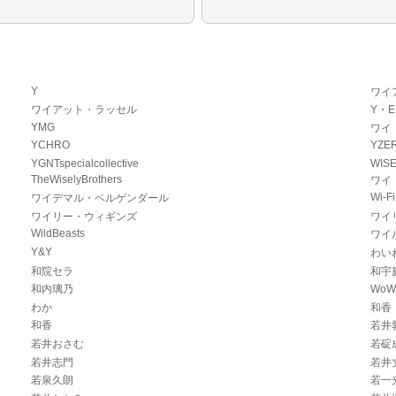
Y
ワイ
ワイアット・ラッセル
Y・
YMG
ワイ
YCHRO
YZE
YGNTspecialcollective
WIS
TheWiselyBrothers
ワイ
Wi-Fi
ワイデマル・ベルゲンダール
ワイリー・ウィギンズ
ワイ
WildBeasts
ワイ
Y&Y
わい
和院セラ
和宇
和内璃乃
Wo
わか
和香
和香
若井
若井おさむ
若碇
若井志門
若井
若泉久朗
若一