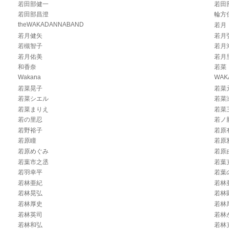
若田部健一
若田
若田部昌澄
輪方
theWAKADANNABAND
若月
若月健矢
若月
若槻智子
若月
若月佑美
若月
和香奈
若菜
Wakana
WAK
若菜晃子
若菜
若菜シエル
若菜
若菜まりえ
若菜
若の里忍
若ノ
若野裕子
若原
若原瞳
若原
若原めぐみ
若原
若葉市之丞
若葉
若羽幸平
若葉
若林亜紀
若林
若林晃弘
若林
若林厚史
若林
若林英司
若林
若林和弘
若林