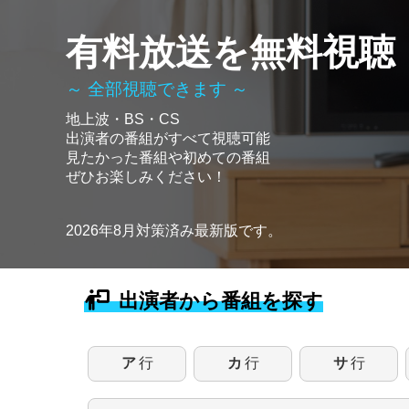
有料放送を無料視聴
～ 全部視聴できます ～
地上波・BS・CS
出演者の番組がすべて視聴可能
見たかった番組や初めての番組
ぜひお楽しみください！
2026年8月対策済み最新版です。
出演者から番組を探す
ア
行
カ
行
サ
行