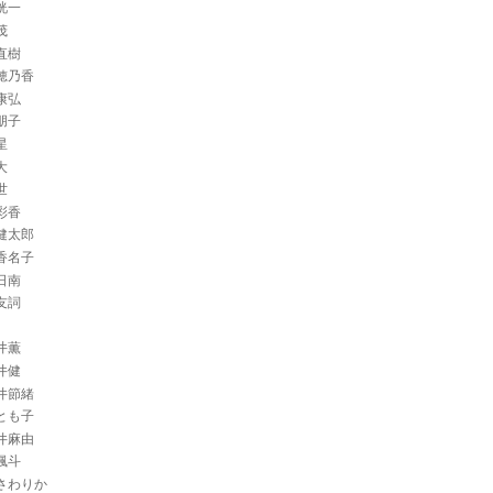
洸一
茂
直樹
穂乃香
康弘
朋子
星
大
世
彩香
健太郎
香名子
日南
友詞
井薫
井健
井節緒
とも子
井麻由
颯斗
さわりか