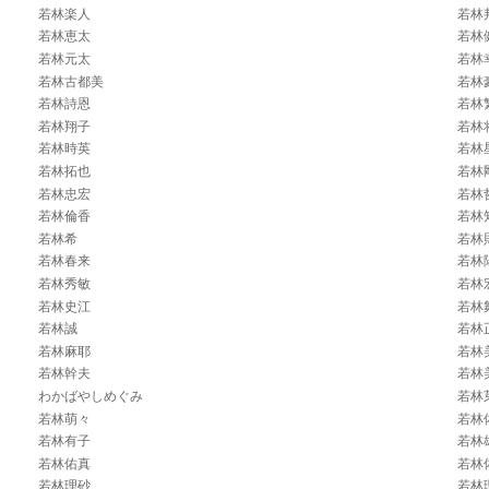
若林楽人
若林
若林恵太
若林
若林元太
若林
若林古都美
若林
若林詩恩
若林
若林翔子
若林
若林時英
若林
若林拓也
若林
若林忠宏
若林
若林倫香
若林
若林希
若林
若林春来
若林
若林秀敏
若林
若林史江
若林
若林誠
若林
若林麻耶
若林
若林幹夫
若林
わかばやしめぐみ
若林
若林萌々
若林
若林有子
若林
若林佑真
若林
若林理砂
若林