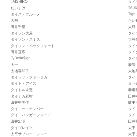
TAISHIRO
タイ
TAIS
たいすけ
Tigh
タイス・ブルーメ
大勢
たい
田井千里
太尊
タイソン大屋
タイ
タイソン・スミス
大尊
タイソン・ベックフォード
タイ
田井宜広
タイ
TyDolla$ign
タイ
太一
泰智
太地喜和子
太地
タイッサ・ファーミガ
タイ
タイト・アイズ
泰斗a
タイトル未定
泰道
タイナカ彩智
田井
田井中美佳
躰中
タイニー・テンパー
タイ
タイ・ハンガーフォード
タイ
田井宏明
田井
タイブレイク
太平
太平サブロー・シロー
大平