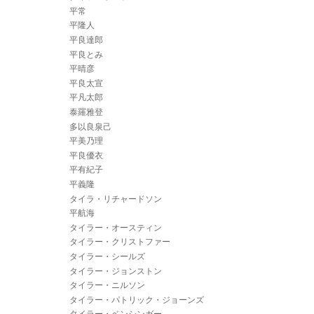
平常
平隆人
平良達郎
平良とみ
平晴彦
平良太宣
平凡太郎
泰羅雅登
多以良泉己
平美乃理
平良優衣
平有紀子
平義隆
タイラ・リチャードソン
平航海
タイラー・オースティン
タイラー・クリストファー
タイラー・シールズ
タイラー・ジョンストン
タイラー・ニルソン
タイラー・パトリック・ジョーンズ