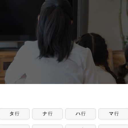
タ
行
ナ
行
ハ
行
マ
行