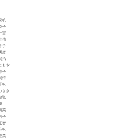
A
泉帆
瑛子
一憲
佳佑
香子
明彦
賢治
ともや
淳子
賢悟
千帆
つき奈
敏弘
望
晴菜
浩子
正智
麻帆
恵美