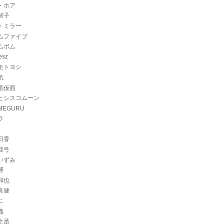
・ホア
智子
・ミラー
ムファイブ
ムボム
esz
モトヨシ
気
塔仮面
とシスコムーン
MEGURU
ラ
日香
亜弓
いずみ
博
和也
良健
二
織
之丞