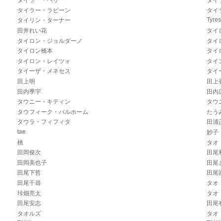
タイラー・ペリー
タイ
タイラー・ラビーン
タイ
Tyre
タイリン・ターナー
田井れい花
タイ
タイロン・ジョルダーノ
タイ
タイロン橋本
タイ
タイロン・レイツォ
タイ
タイーザ・メネセス
タイ
田上明
田上
田内季宇
田内
タウニー・キティン
タウ
タウフィーク・バルホーム
たう
タウラ・フィフィタ
田浦
tae
妙子
桃
タオ
田岡俊次
田尾
田岡美也子
田尾
田尾下哲
田尾
田尾千尋
タオ
垰畑亮太
タオ
田尾安志
田尾
タオルズ
タオ