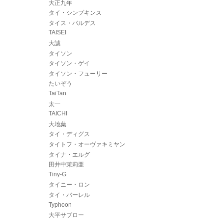
大正九年
タイ・シンプキンス
タイス・バルデス
TAISEI
大誠
タイソン
タイソン・ゲイ
タイソン・フューリー
たいぞう
TaiTan
太一
TAICHI
大地葉
タイ・ディグス
タイトフ・オーヴァキミヤン
タイナ・エルグ
田井中茉莉亜
Tiny-G
タイニー・ロン
タイ・バーレル
Typhoon
大平サブロー