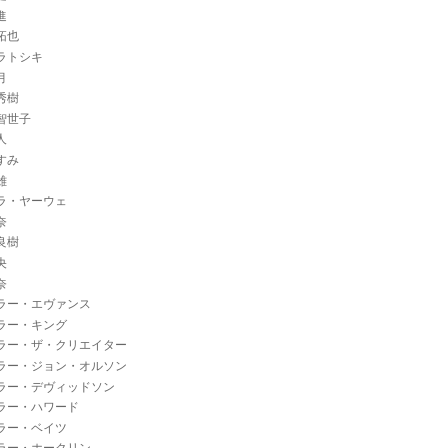
進
拓也
ラトシキ
月
秀樹
智世子
人
すみ
雄
ラ・ヤーウェ
奈
良樹
央
奈
ラー・エヴァンス
ラー・キング
ラー・ザ・クリエイター
ラー・ジョン・オルソン
ラー・デヴィッドソン
ラー・ハワード
ラー・ベイツ