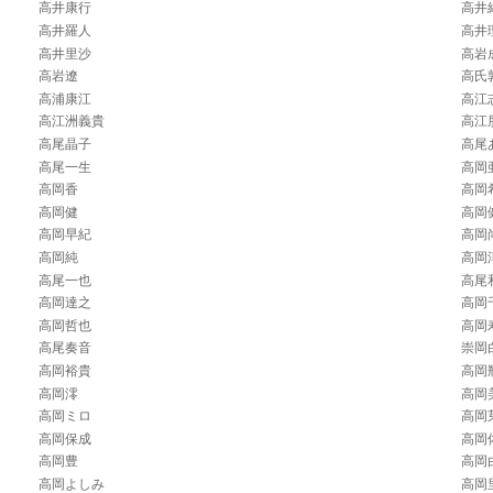
高井康行
高井
高井羅人
高井
高井里沙
高岩
高岩遼
高氏
高浦康江
高江
高江洲義貴
高江
高尾晶子
高尾
高尾一生
高岡
高岡香
高岡
高岡健
高岡
高岡早紀
高岡
高岡純
高岡
高尾一也
高尾
高岡達之
高岡
高岡哲也
高岡
高尾奏音
崇岡
高岡裕貴
高岡
高岡澪
高岡
高岡ミロ
高岡
高岡保成
高岡
高岡豊
高岡
高岡よしみ
高岡