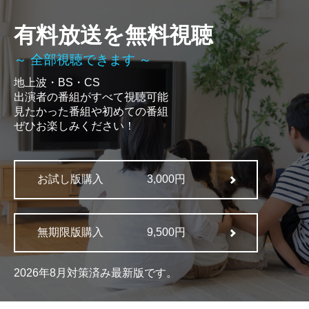
有料放送を無料視聴
～ 全部視聴できます ～
地上波・BS・CS
出演者の番組がすべて視聴可能
見たかった番組や初めての番組
ぜひお楽しみください！
お試し版購入
3,000円
無期限版購入
9,500円
2026年8月対策済み最新版です。