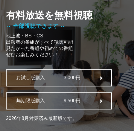
有料放送を無料視聴
～ 全部視聴できます ～
地上波・BS・CS
出演者の番組がすべて視聴可能
見たかった番組や初めての番組
ぜひお楽しみください！
お試し版購入
3,000円
無期限版購入
9,500円
2026年8月対策済み最新版です。