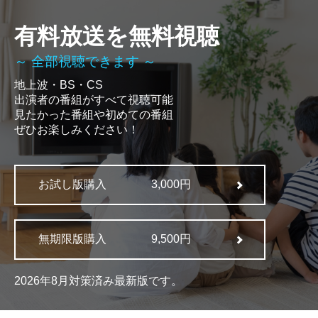
有料放送を無料視聴
～ 全部視聴できます ～
地上波・BS・CS
出演者の番組がすべて視聴可能
見たかった番組や初めての番組
ぜひお楽しみください！
お試し版購入
3,000円
無期限版購入
9,500円
2026年8月対策済み最新版です。