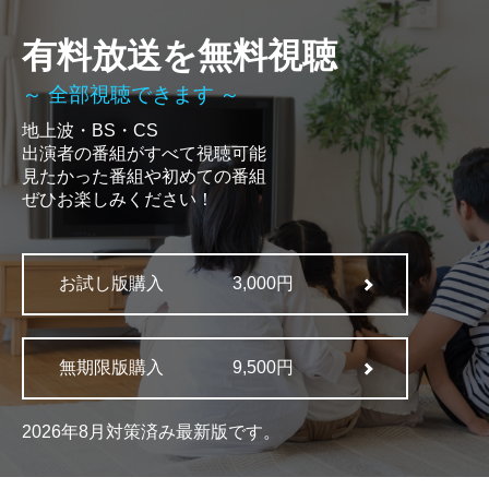
有料放送を無料視聴
～ 全部視聴できます ～
地上波・BS・CS
出演者の番組がすべて視聴可能
見たかった番組や初めての番組
ぜひお楽しみください！
お試し版購入
3,000円
無期限版購入
9,500円
2026年8月対策済み最新版です。