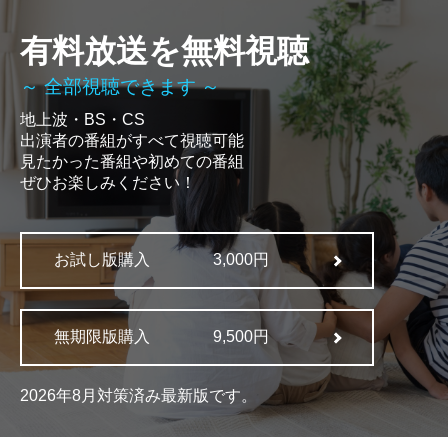
有料放送を無料視聴
～ 全部視聴できます ～
地上波・BS・CS
出演者の番組がすべて視聴可能
見たかった番組や初めての番組
ぜひお楽しみください！
お試し版購入
3,000円
無期限版購入
9,500円
2026年8月対策済み最新版です。