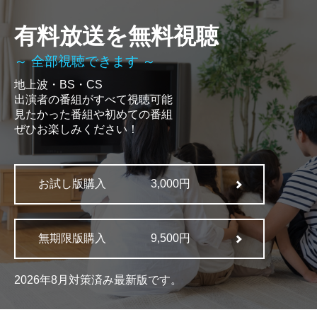
有料放送を無料視聴
～ 全部視聴できます ～
地上波・BS・CS
出演者の番組がすべて視聴可能
見たかった番組や初めての番組
ぜひお楽しみください！
お試し版購入
3,000円
無期限版購入
9,500円
2026年8月対策済み最新版です。