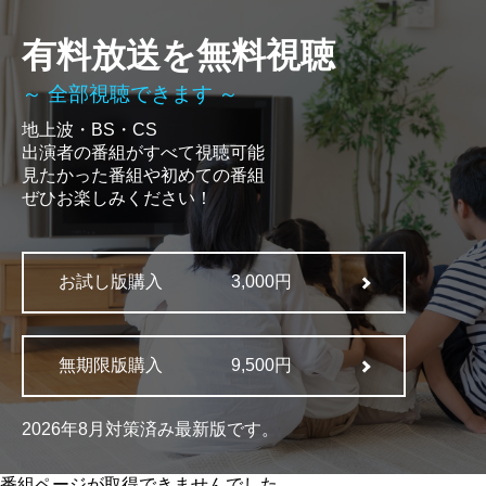
有料放送を無料視聴
～ 全部視聴できます ～
地上波・BS・CS
出演者の番組がすべて視聴可能
見たかった番組や初めての番組
ぜひお楽しみください！
お試し版購入
3,000円
無期限版購入
9,500円
2026年8月対策済み最新版です。
番組ページが取得できませんでした。