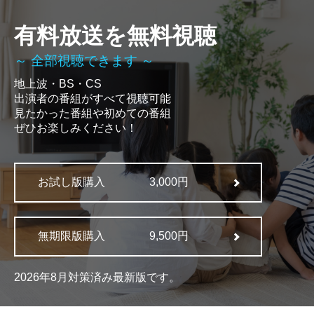
有料放送を無料視聴
～ 全部視聴できます ～
地上波・BS・CS
出演者の番組がすべて視聴可能
見たかった番組や初めての番組
ぜひお楽しみください！
お試し版購入
3,000円
無期限版購入
9,500円
2026年8月対策済み最新版です。