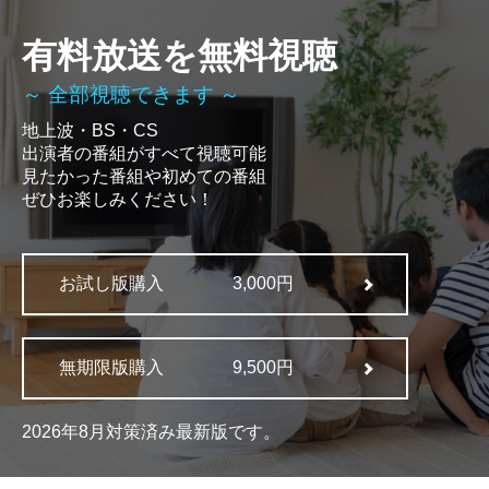
有料放送を無料視聴
～ 全部視聴できます ～
地上波・BS・CS
出演者の番組がすべて視聴可能
見たかった番組や初めての番組
ぜひお楽しみください！
お試し版購入
3,000円
無期限版購入
9,500円
2026年8月対策済み最新版です。