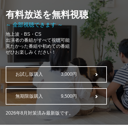
有料放送を無料視聴
～ 全部視聴できます ～
地上波・BS・CS
出演者の番組がすべて視聴可能
見たかった番組や初めての番組
ぜひお楽しみください！
お試し版購入
3,000円
無期限版購入
9,500円
2026年8月対策済み最新版です。