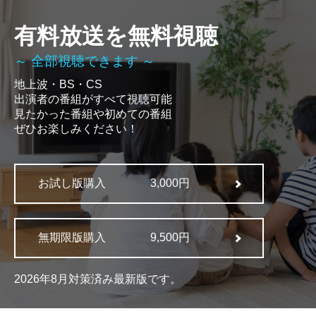
有料放送を無料視聴
～ 全部視聴できます ～
地上波・BS・CS
出演者の番組がすべて視聴可能
見たかった番組や初めての番組
ぜひお楽しみください！
お試し版購入
3,000円
無期限版購入
9,500円
2026年8月対策済み最新版です。