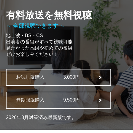
有料放送を無料視聴
～ 全部視聴できます ～
地上波・BS・CS
出演者の番組がすべて視聴可能
見たかった番組や初めての番組
ぜひお楽しみください！
お試し版購入
3,000円
無期限版購入
9,500円
2026年8月対策済み最新版です。