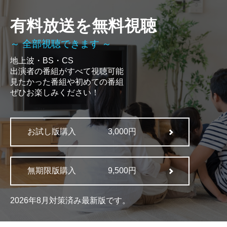
有料放送を無料視聴
～ 全部視聴できます ～
地上波・BS・CS
出演者の番組がすべて視聴可能
見たかった番組や初めての番組
ぜひお楽しみください！
お試し版購入
3,000円
無期限版購入
9,500円
2026年8月対策済み最新版です。