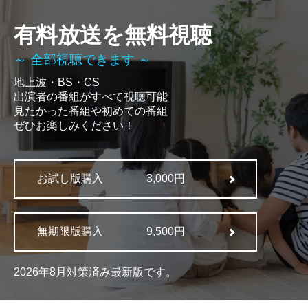
有料放送を無料視聴
～ 全部視聴できます ～
地上波・BS・CS
出演者の番組がすべて視聴可能
見たかった番組や初めての番組
ぜひお楽しみください！
お試し版購入
3,000円
無期限版購入
9,500円
2026年8月対策済み最新版です。