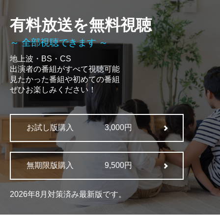
有料放送を無料視聴
～ 全部視聴できます ～
地上波・BS・CS
出演者の番組がすべて視聴可能
見たかった番組や初めての番組
ぜひお楽しみください！
お試し版購入
3,000円
無期限版購入
9,500円
2026年8月対策済み最新版です。