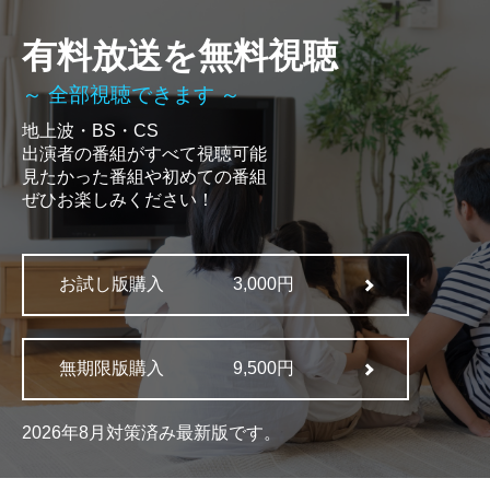
有料放送を無料視聴
～ 全部視聴できます ～
地上波・BS・CS
出演者の番組がすべて視聴可能
見たかった番組や初めての番組
ぜひお楽しみください！
お試し版購入
3,000円
無期限版購入
9,500円
2026年8月対策済み最新版です。