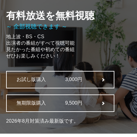
有料放送を無料視聴
～ 全部視聴できます ～
地上波・BS・CS
出演者の番組がすべて視聴可能
見たかった番組や初めての番組
ぜひお楽しみください！
お試し版購入
3,000円
無期限版購入
9,500円
2026年8月対策済み最新版です。