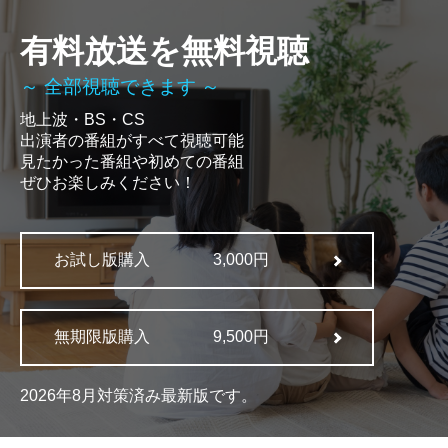
有料放送を無料視聴
～ 全部視聴できます ～
地上波・BS・CS
出演者の番組がすべて視聴可能
見たかった番組や初めての番組
ぜひお楽しみください！
お試し版購入
3,000円
無期限版購入
9,500円
2026年8月対策済み最新版です。