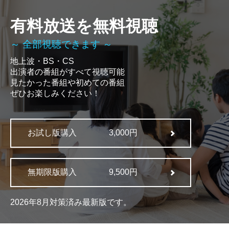
有料放送を無料視聴
～ 全部視聴できます ～
地上波・BS・CS
出演者の番組がすべて視聴可能
見たかった番組や初めての番組
ぜひお楽しみください！
お試し版購入
3,000円
無期限版購入
9,500円
2026年8月対策済み最新版です。