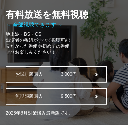
有料放送を無料視聴
～ 全部視聴できます ～
地上波・BS・CS
出演者の番組がすべて視聴可能
見たかった番組や初めての番組
ぜひお楽しみください！
お試し版購入
3,000円
無期限版購入
9,500円
2026年8月対策済み最新版です。