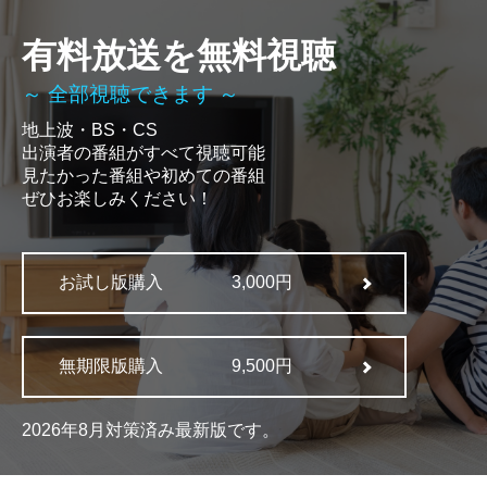
有料放送を無料視聴
～ 全部視聴できます ～
地上波・BS・CS
出演者の番組がすべて視聴可能
見たかった番組や初めての番組
ぜひお楽しみください！
お試し版購入
3,000円
無期限版購入
9,500円
2026年8月対策済み最新版です。