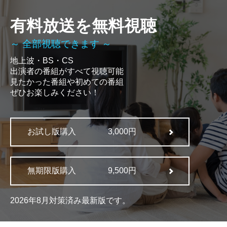
有料放送を無料視聴
～ 全部視聴できます ～
地上波・BS・CS
出演者の番組がすべて視聴可能
見たかった番組や初めての番組
ぜひお楽しみください！
お試し版購入
3,000円
無期限版購入
9,500円
2026年8月対策済み最新版です。