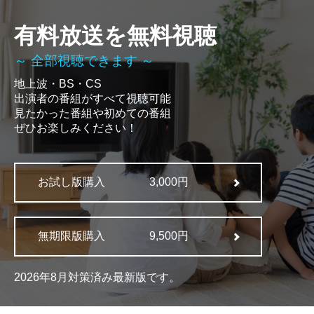
有料放送を無料視聴
～ 全部視聴できます ～
地上波・BS・CS
出演者の番組がすべて視聴可能
見たかった番組や初めての番組
ぜひお楽しみください！
お試し版購入
3,000円
無期限版購入
9,500円
2026年8月対策済み最新版です。