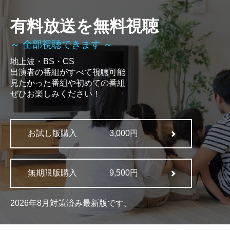
有料放送を無料視聴
～ 全部視聴できます ～
地上波・BS・CS
出演者の番組がすべて視聴可能
見たかった番組や初めての番組
ぜひお楽しみください！
お試し版購入
3,000円
無期限版購入
9,500円
2026年8月対策済み最新版です。