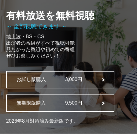
有料放送を無料視聴
～ 全部視聴できます ～
地上波・BS・CS
出演者の番組がすべて視聴可能
見たかった番組や初めての番組
ぜひお楽しみください！
お試し版購入
3,000円
無期限版購入
9,500円
2026年8月対策済み最新版です。