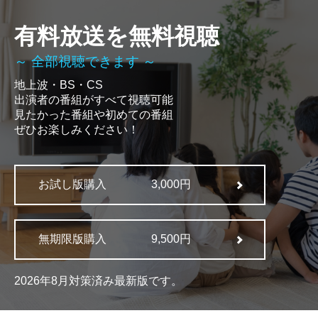
有料放送を無料視聴
～ 全部視聴できます ～
地上波・BS・CS
出演者の番組がすべて視聴可能
見たかった番組や初めての番組
ぜひお楽しみください！
お試し版購入
3,000円
無期限版購入
9,500円
2026年8月対策済み最新版です。