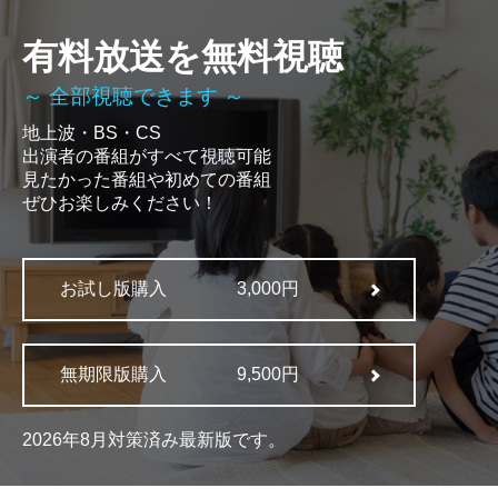
有料放送を無料視聴
～ 全部視聴できます ～
地上波・BS・CS
出演者の番組がすべて視聴可能
見たかった番組や初めての番組
ぜひお楽しみください！
お試し版購入
3,000円
無期限版購入
9,500円
2026年8月対策済み最新版です。