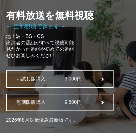
有料放送を無料視聴
～ 全部視聴できます ～
地上波・BS・CS
出演者の番組がすべて視聴可能
見たかった番組や初めての番組
ぜひお楽しみください！
お試し版購入
3,000円
無期限版購入
9,500円
2026年8月対策済み最新版です。