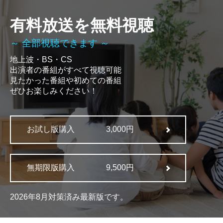
有料放送を無料視聴
～ 全部視聴できます ～
地上波・BS・CS
出演者の番組がすべて視聴可能
見たかった番組や初めての番組
ぜひお楽しみください！
お試し版購入
3,000円
無期限版購入
9,500円
2026年8月対策済み最新版です。