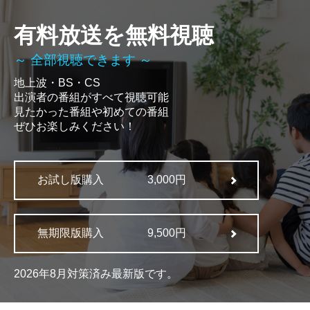
有料放送を無料視聴
～ 全部視聴できます ～
地上波・BS・CS
出演者の番組がすべて視聴可能
見たかった番組や初めての番組
ぜひお楽しみください！
お試し版購入
3,000円
無期限版購入
9,500円
2026年8月対策済み最新版です。