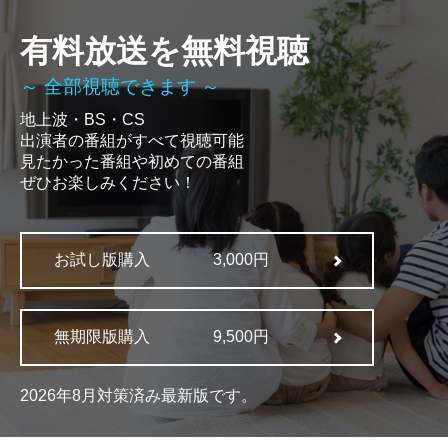
有料放送を無料視聴
～ 全部視聴できます ～
地上波・BS・CS
出演者の番組がすべて視聴可能
見たかった番組や初めての番組
ぜひお楽しみください！
お試し版購入
3,000円
無期限版購入
9,500円
2026年8月対策済み最新版です。