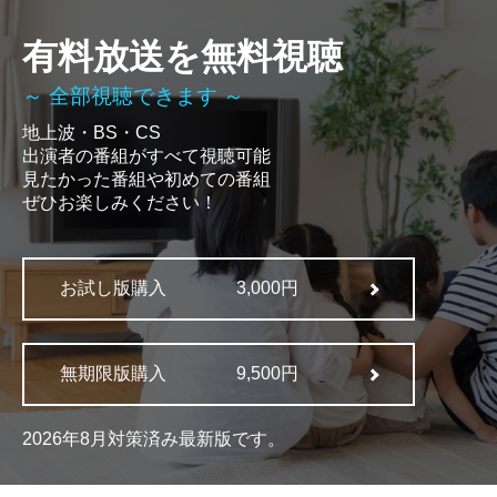
有料放送を無料視聴
～ 全部視聴できます ～
地上波・BS・CS
出演者の番組がすべて視聴可能
見たかった番組や初めての番組
ぜひお楽しみください！
お試し版購入
3,000円
無期限版購入
9,500円
2026年8月対策済み最新版です。