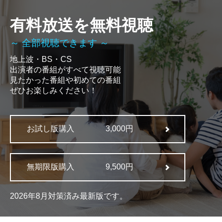
有料放送を無料視聴
～ 全部視聴できます ～
地上波・BS・CS
出演者の番組がすべて視聴可能
見たかった番組や初めての番組
ぜひお楽しみください！
お試し版購入
3,000円
無期限版購入
9,500円
2026年8月対策済み最新版です。