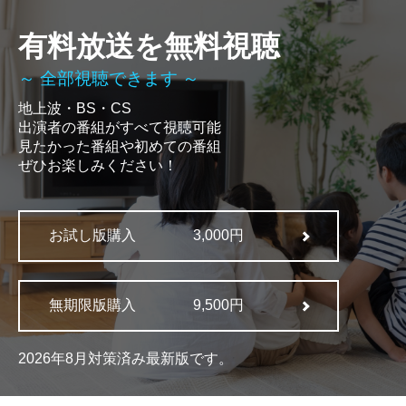
有料放送を無料視聴
～ 全部視聴できます ～
地上波・BS・CS
出演者の番組がすべて視聴可能
見たかった番組や初めての番組
ぜひお楽しみください！
お試し版購入
3,000円
無期限版購入
9,500円
2026年8月対策済み最新版です。