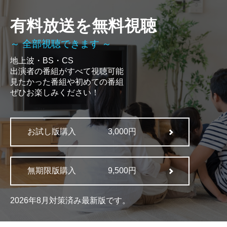
有料放送を無料視聴
～ 全部視聴できます ～
地上波・BS・CS
出演者の番組がすべて視聴可能
見たかった番組や初めての番組
ぜひお楽しみください！
お試し版購入
3,000円
無期限版購入
9,500円
2026年8月対策済み最新版です。