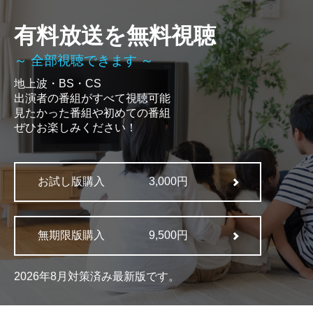
有料放送を無料視聴
～ 全部視聴できます ～
地上波・BS・CS
出演者の番組がすべて視聴可能
見たかった番組や初めての番組
ぜひお楽しみください！
お試し版購入
3,000円
無期限版購入
9,500円
2026年8月対策済み最新版です。