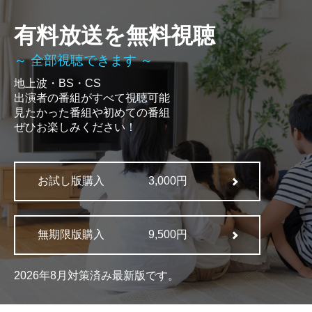
有料放送を無料視聴
～ 全部視聴できます ～
地上波・BS・CS
出演者の番組がすべて視聴可能
見たかった番組や初めての番組
ぜひお楽しみください！
お試し版購入
3,000円
無期限版購入
9,500円
2026年8月対策済み最新版です。