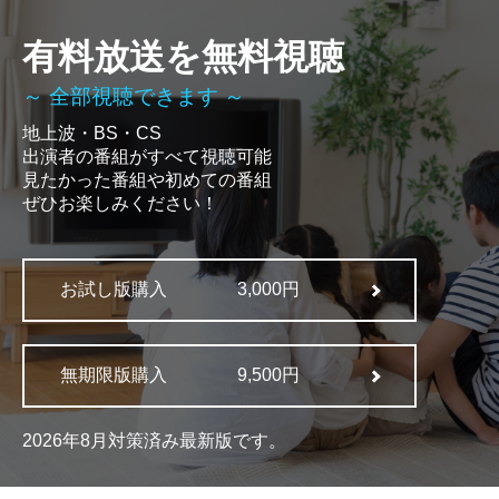
有料放送を無料視聴
～ 全部視聴できます ～
地上波・BS・CS
出演者の番組がすべて視聴可能
見たかった番組や初めての番組
ぜひお楽しみください！
お試し版購入
3,000円
無期限版購入
9,500円
2026年8月対策済み最新版です。