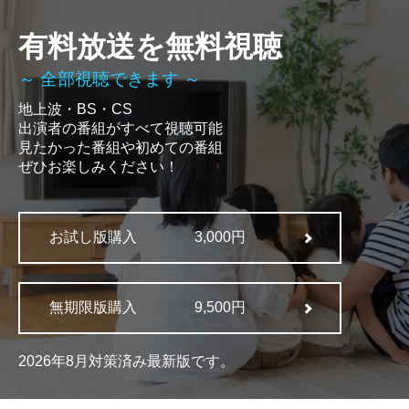
有料放送を無料視聴
～ 全部視聴できます ～
地上波・BS・CS
出演者の番組がすべて視聴可能
見たかった番組や初めての番組
ぜひお楽しみください！
お試し版購入
3,000円
無期限版購入
9,500円
2026年8月対策済み最新版です。