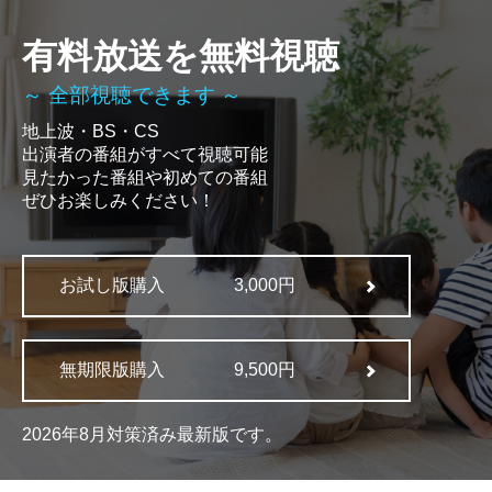
有料放送を無料視聴
～ 全部視聴できます ～
地上波・BS・CS
出演者の番組がすべて視聴可能
見たかった番組や初めての番組
ぜひお楽しみください！
お試し版購入
3,000円
無期限版購入
9,500円
2026年8月対策済み最新版です。