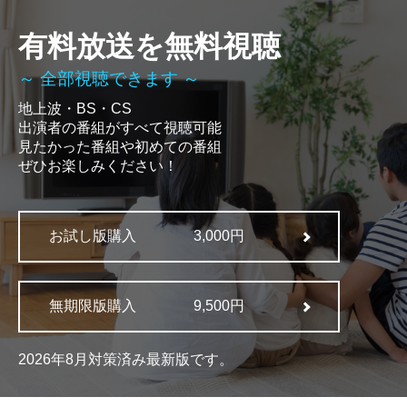
有料放送を無料視聴
～ 全部視聴できます ～
地上波・BS・CS
出演者の番組がすべて視聴可能
見たかった番組や初めての番組
ぜひお楽しみください！
お試し版購入
3,000円
無期限版購入
9,500円
2026年8月対策済み最新版です。