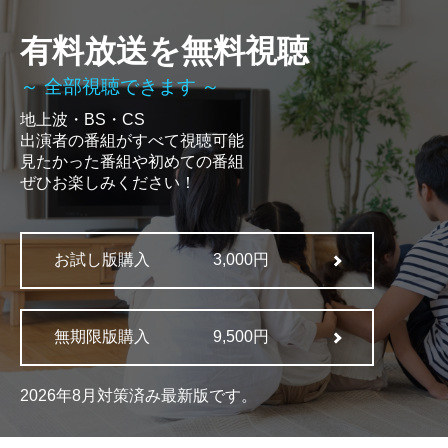
有料放送を無料視聴
～ 全部視聴できます ～
地上波・BS・CS
出演者の番組がすべて視聴可能
見たかった番組や初めての番組
ぜひお楽しみください！
お試し版購入
3,000円
無期限版購入
9,500円
2026年8月対策済み最新版です。