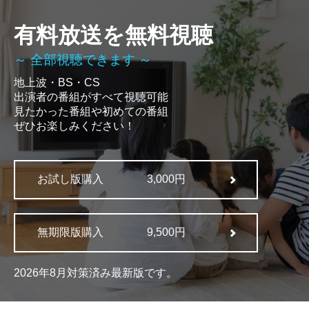
有料放送を無料視聴
～ 全部視聴できます ～
地上波・BS・CS
出演者の番組がすべて視聴可能
見たかった番組や初めての番組
ぜひお楽しみください！
お試し版購入
3,000円
無期限版購入
9,500円
2026年8月対策済み最新版です。