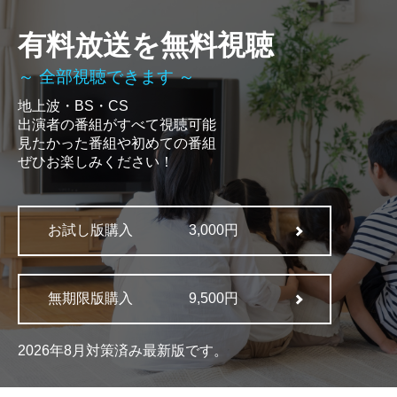
有料放送を無料視聴
～ 全部視聴できます ～
地上波・BS・CS
出演者の番組がすべて視聴可能
見たかった番組や初めての番組
ぜひお楽しみください！
お試し版購入
3,000円
無期限版購入
9,500円
2026年8月対策済み最新版です。