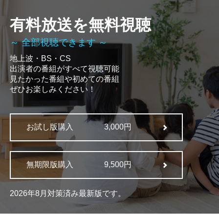
有料放送を無料視聴
～ 全部視聴できます ～
地上波・BS・CS
出演者の番組がすべて視聴可能
見たかった番組や初めての番組
ぜひお楽しみください！
お試し版購入
3,000円
無期限版購入
9,500円
2026年8月対策済み最新版です。