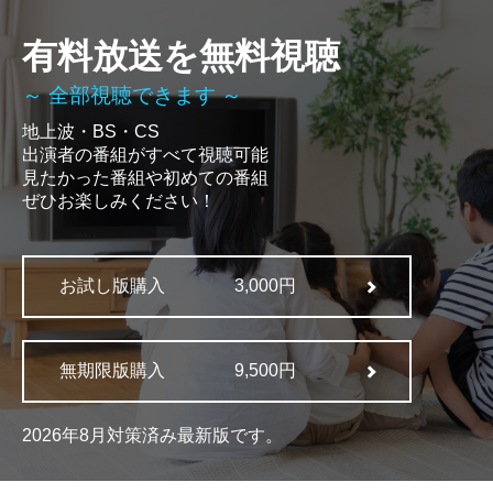
有料放送を無料視聴
～ 全部視聴できます ～
地上波・BS・CS
出演者の番組がすべて視聴可能
見たかった番組や初めての番組
ぜひお楽しみください！
お試し版購入
3,000円
無期限版購入
9,500円
2026年8月対策済み最新版です。