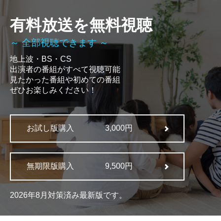
有料放送を無料視聴
～ 全部視聴できます ～
地上波・BS・CS
出演者の番組がすべて視聴可能
見たかった番組や初めての番組
ぜひお楽しみください！
お試し版購入
3,000円
無期限版購入
9,500円
2026年8月対策済み最新版です。