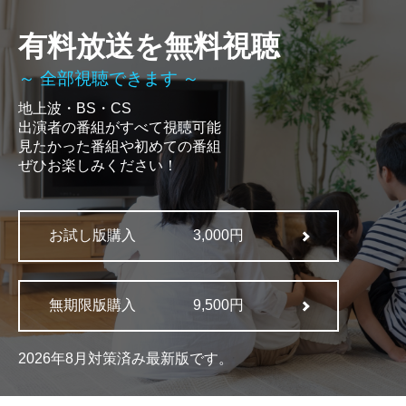
有料放送を無料視聴
～ 全部視聴できます ～
地上波・BS・CS
出演者の番組がすべて視聴可能
見たかった番組や初めての番組
ぜひお楽しみください！
お試し版購入
3,000円
無期限版購入
9,500円
2026年8月対策済み最新版です。